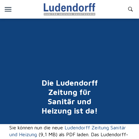
Toggle
navigation
Die Ludendorff
Zeitung für
Sanitär und
Heizung ist da!
Sie können nun die neue
Ludendorff Zeitung Sanitär
und Heizung
(9,1 MB) als PDF laden. Das Ludendorff-