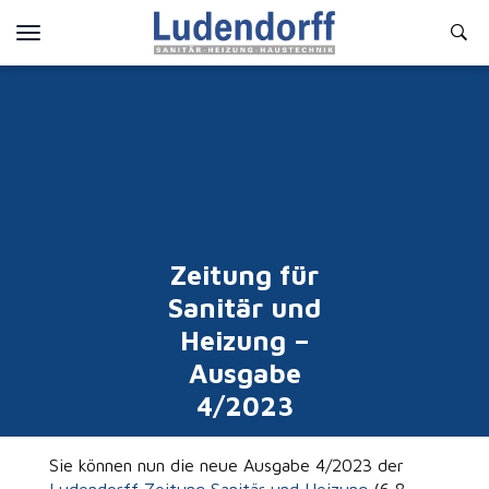
Toggle
navigation
Zeitung für
Sanitär und
Heizung –
Ausgabe
4/2023
Sie können nun die neue Ausgabe 4/2023 der